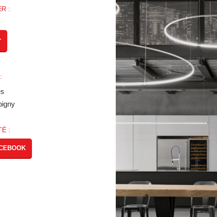
R :
r
:
es
bigny
É :
ACEBOOK