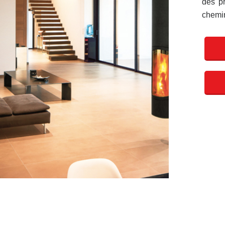
des pr
chemin